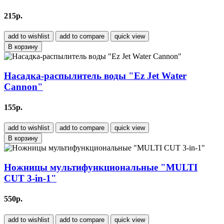
215р.
add to wishlist
add to compare
quick view
В корзину
Насадка-распылитель воды "Ez Jet Water
Cannon"
155р.
add to wishlist
add to compare
quick view
В корзину
Ножницы мультифункциональные "MULTI
CUT 3-in-1"
550р.
add to wishlist
add to compare
quick view