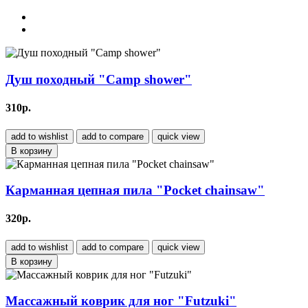
Душ походный "Сamp shower"
310р.
add to wishlist
add to compare
quick view
В корзину
Карманная цепная пила "Pocket chainsaw"
320р.
add to wishlist
add to compare
quick view
В корзину
Массажный коврик для ног "Futzuki"