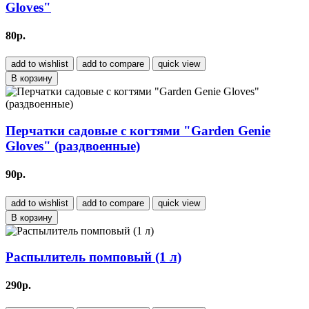
Gloves"
80р.
add to wishlist
add to compare
quick view
В корзину
Перчатки садовые с когтями "Garden Genie
Gloves" (раздвоенные)
90р.
add to wishlist
add to compare
quick view
В корзину
Распылитель помповый (1 л)
290р.