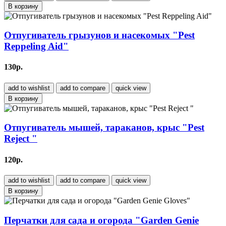
В корзину
Отпугиватель грызунов и насекомых "Pest
Reppeling Aid"
130р.
add to wishlist
add to compare
quick view
В корзину
Отпугиватель мышей, тараканов, крыс "Pest
Reject "
120р.
add to wishlist
add to compare
quick view
В корзину
Перчатки для сада и огорода "Garden Genie