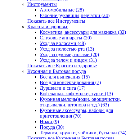
Инструменты
Автомобильные (28)
Рабочие рукавицы,перчатки (24)
Показать все Инструменты
Красота и здоровье
Косметика, аксессуары для макияжа (32)
Слуховые аппараты (20)
Уход за волосами (48)
Уход за полостью рта (13)
Уход за руками, ногами (20)
Уход за телом и лицом (31)
Показать все Красота и здоровье
Кухонная и Бытовая посуда
Все для выпекания (15)
Все для консервирования (7)
Дуршлаги и сита (17)
Кофеварки, кофемолки, турки (13)
Кухонная мелочь(ножи, овощечистки,
открывалки, штопора и т.д.) (63)
Кухонные аксессуары, наборы для
приготовления (70)
Ножи (9)
Посуда (30)
Термоса, кружки, чайники, бутылки (74)
Показать все Кухонная и Бытовая посуда