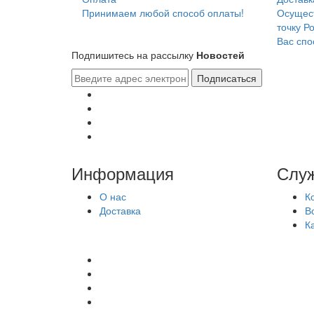
Принимаем любой способ оплаты!
Осущест
точку Р
Вас спо
Подпишитесь на рассылку
Новостей
Подписаться
Информация
Служ
О нас
К
Доставка
В
К